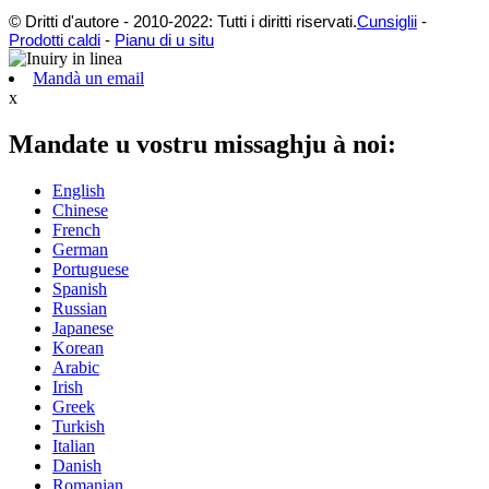
© Dritti d'autore - 2010-2022: Tutti i diritti riservati.
Cunsiglii
-
Prodotti caldi
-
Pianu di u situ
Mandà un email
x
Mandate u vostru missaghju à noi:
English
Chinese
French
German
Portuguese
Spanish
Russian
Japanese
Korean
Arabic
Irish
Greek
Turkish
Italian
Danish
Romanian