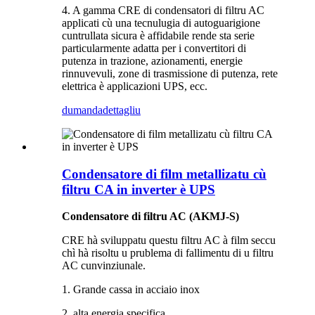
4. A gamma CRE di condensatori di filtru AC
applicati cù una tecnulugia di autoguarigione
cuntrullata sicura è affidabile rende sta serie
particularmente adatta per i convertitori di
putenza in trazione, azionamenti, energie
rinnuvevuli, zone di trasmissione di putenza, rete
elettrica è applicazioni UPS, ecc.
dumanda
dettagliu
Condensatore di film metallizatu cù
filtru CA in inverter è UPS
Condensatore di filtru AC (AKMJ-S)
CRE hà sviluppatu questu filtru AC à film seccu
chì hà risoltu u prublema di fallimentu di u filtru
AC cunvinziunale.
1. Grande cassa in acciaio inox
2. alta energia specifica