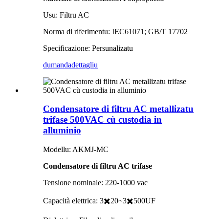
Usu: Filtru AC
Norma di riferimentu: IEC61071; GB/T 17702
Specificazione: Persunalizatu
dumanda
dettagliu
Condensatore di filtru AC metallizatu
trifase 500VAC cù custodia in
alluminio
Modellu: AKMJ-MC
Condensatore di filtru AC trifase
Tensione nominale: 220-1000 vac
Capacità elettrica: 3✖️20~3✖️500UF