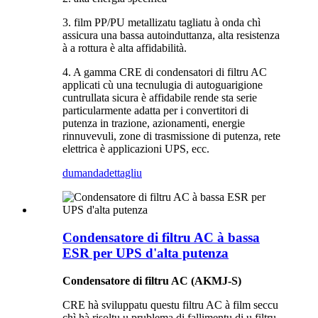
3. film PP/PU metallizatu tagliatu à onda chì
assicura una bassa autoinduttanza, alta resistenza
à a rottura è alta affidabilità.
4. A gamma CRE di condensatori di filtru AC
applicati cù una tecnulugia di autoguarigione
cuntrullata sicura è affidabile rende sta serie
particularmente adatta per i convertitori di
putenza in trazione, azionamenti, energie
rinnuvevuli, zone di trasmissione di putenza, rete
elettrica è applicazioni UPS, ecc.
dumanda
dettagliu
Condensatore di filtru AC à bassa
ESR per UPS d'alta putenza
Condensatore di filtru AC (AKMJ-S)
CRE hà sviluppatu questu filtru AC à film seccu
chì hà risoltu u prublema di fallimentu di u filtru