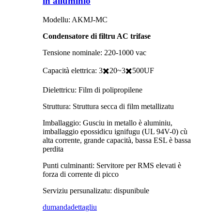
in alluminio
Modellu: AKMJ-MC
Condensatore di filtru AC trifase
Tensione nominale: 220-1000 vac
Capacità elettrica: 3✖️20~3✖️500UF
Dielettricu: Film di polipropilene
Struttura: Struttura secca di film metallizatu
Imballaggio: Gusciu in metallo è aluminiu,
imballaggio epossidicu ignifugu (UL 94V-0) cù
alta corrente, grande capacità, bassa ESL è bassa
perdita
Punti culminanti: Servitore per RMS elevati è
forza di corrente di picco
Serviziu persunalizatu: dispunibule
dumanda
dettagliu