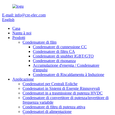
E-mail: info@cre-elec.com
English
Casa
Nantu à noi
Prodotti
Condensatore di film
Condensatore di cunnessione CC
Condensatore di filtru CA
Condensatore di snubber IGBT/GTO
Condensatore di risonanza
Accumulazione d'energia / Condensatore
d'impulsi
Condensatore di Riscaldamentu à Induzione
Applicazione
Condensatori per Centrali Eoliche
Condensatori in Sistemi di Energie Rinnuvevuli
Condensatori in a trasmissione di putenza HVDC
Condensatore di convertitore di putenza/invertitore di
frequenza variabile
Condensatore di filtru di putenza attiva
Condensatori di alimentazione