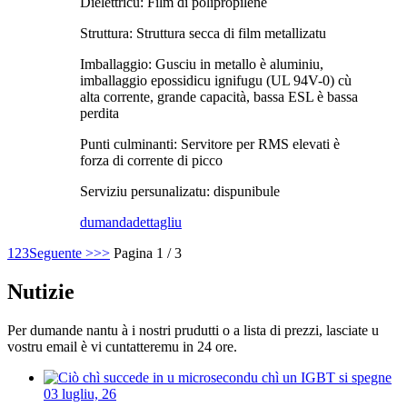
Dielettricu: Film di polipropilene
Struttura: Struttura secca di film metallizatu
Imballaggio: Gusciu in metallo è aluminiu,
imballaggio epossidicu ignifugu (UL 94V-0) cù
alta corrente, grande capacità, bassa ESL è bassa
perdita
Punti culminanti: Servitore per RMS elevati è
forza di corrente di picco
Serviziu persunalizatu: dispunibule
dumanda
dettagliu
1
2
3
Seguente >
>>
Pagina 1 / 3
Nutizie
Per dumande nantu à i nostri prudutti o a lista di prezzi, lasciate u
vostru email è vi cuntatteremu in 24 ore.
03 lugliu, 26