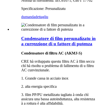
Norma di riferimentu: IEC61071; GB/T 17702
Specificazione: Persunalizatu
dumanda
dettagliu
Condensatore di film persunalizatu in
a currezzione di u fattore di putenza
Condensatore di filtru AC (AKMJ-S)
CRE hà sviluppatu questu filtru AC à film seccu
chì hà risoltu u prublema di fallimentu di u filtru
AC cunvinziunale.
1. Grande cassa in acciaio inox
2. alta energia specifica
3. film PP/PU metallizatu tagliatu à onda chì
assicura una bassa autoinduttanza, alta resistenza
à a rottura è alta affidabilità.