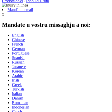
Prodotti caldi
-
Pianu di u situ
Mandà un email
x
Mandate u vostru missaghju à noi:
English
Chinese
French
German
Portuguese
Spanish
Russian
Japanese
Korean
Arabic
Irish
Greek
Turkish
Italian
Danish
Romanian
Indonesian
Czech