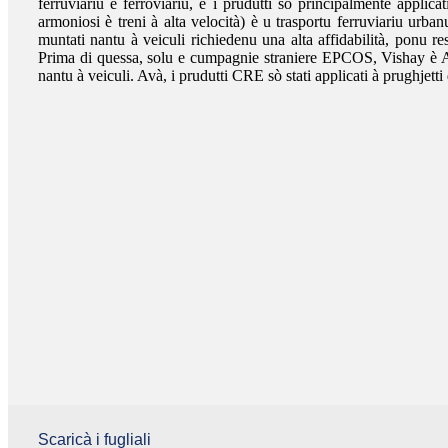
ferruviariu è ferroviariu, è i prudutti sò principalmente applica
armoniosi è treni à alta velocità) è u trasportu ferruviariu urba
muntati nantu à veiculi richiedenu una alta affidabilità, ponu res
Prima di quessa, solu e cumpagnie straniere EPCOS, Vishay è A
nantu à veiculi. Avà, i prudutti CRE sò stati applicati à prughjetti
Scaricà i fugliali