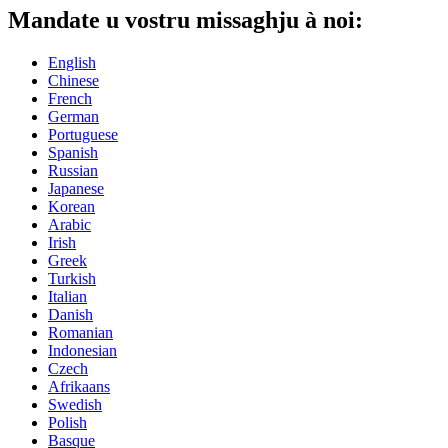
Mandate u vostru missaghju à noi:
English
Chinese
French
German
Portuguese
Spanish
Russian
Japanese
Korean
Arabic
Irish
Greek
Turkish
Italian
Danish
Romanian
Indonesian
Czech
Afrikaans
Swedish
Polish
Basque