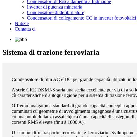
Condensatori di Riscaldamentu à Induzione
Inverter di putenza mineraria
Condensatore di defibrillatore
Condensatori di collegamento CC in inverter fotovoltaici
Nutizie
Cuntatta ci
Sistema di trazione ferroviaria
Condensatore di film AC è DC per grande capacità utilizatu in loc
A serie CRE DKMJ-S saria una scelta eccellente per via di a so lon
cù caratteristiche d'autoguarigione per u sistema di trazione ferro
Offremu una gamma standard di grande capacità cuncepita apposta pe
cumminati cù geometrie di avvolgimentu ingegnose è una custruzz
cù una autoinduttanza assai chjuca è una capacità di sustegnu di c
correnti RMS elevate (finu à 1000 A).
U campu di u trasportu ferruviariu è ferroviariu. Sviluppemu a