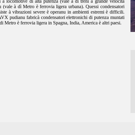
ti à locomotive di alta putenza (vale à dì treni à grande velocità
nu (vale à dì Metro è ferrovia ligera urbana). Quessi condensatori
iste à vibrazioni severe è operanu in ambienti estremi è difficili.
VX pudianu fabricà condensatori elettronichi di putenza muntati
 di Metro è ferrovia ligera in Spagna, India, America è altri paesi.