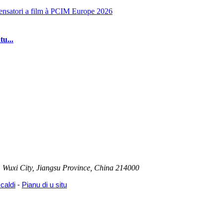
u...
 Wuxi City, Jiangsu Province, China 214000
 caldi
-
Pianu di u situ