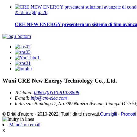
25 di maghju, 26
CRE NEW ENERGY presenterà un sistema di film avanzat
Wuxi CRE New Energy Technology Co., Ltd.
Telefunu:
0086-(0)510-81028808
E-mail:
info@cre-elec.com
Indirizzu:
Building D, No.789 NanHu Avenue, Liangxi District,
© Dritti d'autore - 2010-2022: Tutti i diritti riservati.
Cunsiglii
-
Prodotti
Mandà un email
x