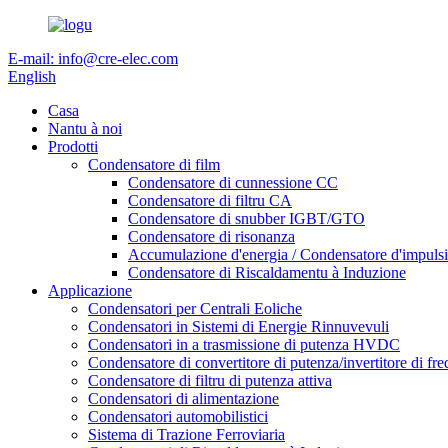
E-mail: info@cre-elec.com
English
Casa
Nantu à noi
Prodotti
Condensatore di film
Condensatore di cunnessione CC
Condensatore di filtru CA
Condensatore di snubber IGBT/GTO
Condensatore di risonanza
Accumulazione d'energia / Condensatore d'impulsi
Condensatore di Riscaldamentu à Induzione
Applicazione
Condensatori per Centrali Eoliche
Condensatori in Sistemi di Energie Rinnuvevuli
Condensatori in a trasmissione di putenza HVDC
Condensatore di convertitore di putenza/invertitore di fre
Condensatore di filtru di putenza attiva
Condensatori di alimentazione
Condensatori automobilistici
Sistema di Trazione Ferroviaria