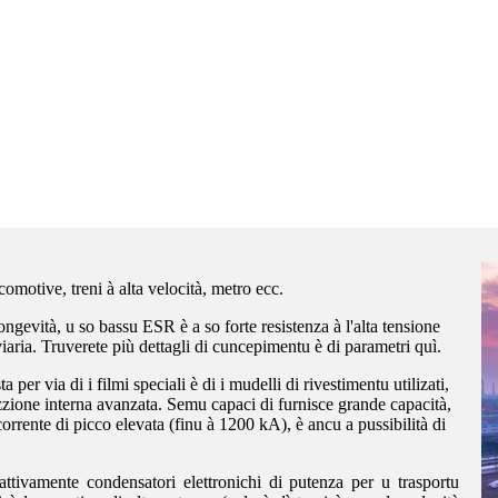
omotive, treni à alta velocità, metro ecc.
gevità, u so bassu ESR è a so forte resistenza à l'alta tensione
viaria. Truverete più dettagli di cuncepimentu è di parametri quì.
r via di i filmi speciali è di i mudelli di rivestimentu utilizati,
ione interna avanzata. Semu capaci di furnisce grande capacità,
orrente di picco elevata (finu à 1200 kA), è ancu a pussibilità di
ttivamente condensatori elettronichi di putenza per u trasportu