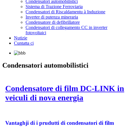
Condensatori automobilistici
Sistema di Trazione Ferroviaria
Condensatori di Riscaldamentu à Induzione
Inverter di putenza mineraria
Condensatore di defibrillatore
Condensatori di collegamento CC in inverter
fotovoltaici
Nutizie
Cuntatta ci
Condensatori automobilistici
Condensatore di film DC-LINK in
veiculi di nova energia
Vantaghji di i prudutti di condensatori di film