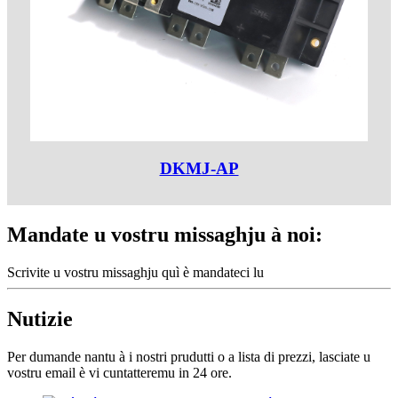
DKMJ-AP
Mandate u vostru missaghju à noi:
Scrivite u vostru missaghju quì è mandateci lu
Nutizie
Per dumande nantu à i nostri prudutti o a lista di prezzi, lasciate u
vostru email è vi cuntatteremu in 24 ore.