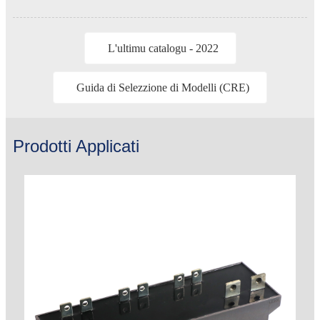
L'ultimu catalogu - 2022
Guida di Selezzione di Modelli (CRE)
Prodotti Applicati