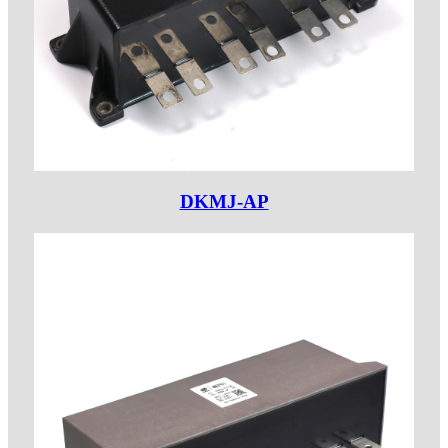
DKMJ-AP