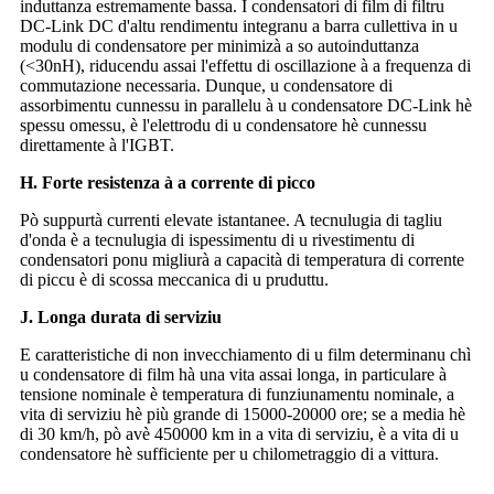
induttanza estremamente bassa. I condensatori di film di filtru
DC-Link DC d'altu rendimentu integranu a barra cullettiva in u
modulu di condensatore per minimizà a so autoinduttanza
(<30nH), riducendu assai l'effettu di oscillazione à a frequenza di
commutazione necessaria. Dunque, u condensatore di
assorbimentu cunnessu in parallelu à u condensatore DC-Link hè
spessu omessu, è l'elettrodu di u condensatore hè cunnessu
direttamente à l'IGBT.
H. Forte resistenza à a corrente di picco
Pò suppurtà currenti elevate istantanee. A tecnulugia di tagliu
d'onda è a tecnulugia di ispessimentu di u rivestimentu di
condensatori ponu migliurà a capacità di temperatura di corrente
di piccu è di scossa meccanica di u pruduttu.
J. Longa durata di serviziu
E caratteristiche di non invecchiamento di u film determinanu chì
u condensatore di film hà una vita assai longa, in particulare à
tensione nominale è temperatura di funziunamentu nominale, a
vita di serviziu hè più grande di 15000-20000 ore; se a media hè
di 30 km/h, pò avè 450000 km in a vita di serviziu, è a vita di u
condensatore hè sufficiente per u chilometraggio di a vittura.