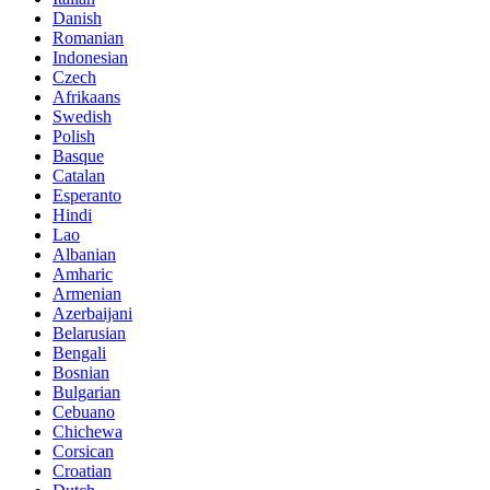
Danish
Romanian
Indonesian
Czech
Afrikaans
Swedish
Polish
Basque
Catalan
Esperanto
Hindi
Lao
Albanian
Amharic
Armenian
Azerbaijani
Belarusian
Bengali
Bosnian
Bulgarian
Cebuano
Chichewa
Corsican
Croatian