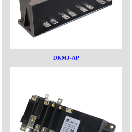
DKMJ-AP