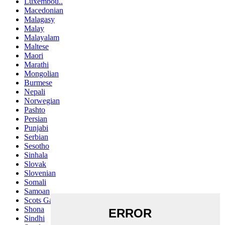
Luxembou..
Macedonian
Malagasy
Malay
Malayalam
Maltese
Maori
Marathi
Mongolian
Burmese
Nepali
Norwegian
Pashto
Persian
Punjabi
Serbian
Sesotho
Sinhala
Slovak
Slovenian
Somali
Samoan
Scots Gaelic
Shona
Sindhi