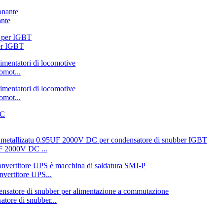
ante
per IGBT
omot...
omot...
UF 2000V DC ...
nvertitore UPS...
ore di snubber...