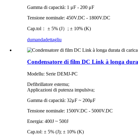
Gamma di capacità: 1 μF - 200 μF
Tensione nominale: 450V.DC - 1800V.DC
Cap.tol： ± 5% (J）; ± 10% (K)
dumanda
dettagliu
Condensatore di film DC Link à longa durat
Modellu: Serie DEMJ-PC
Defibrillatore esternu;
Applicazioni di putenza impulsiva;
Gamma di capacità: 32μF ~ 200μF
Tensione nominale: 1500V.DC - 5000V.DC
Energia: 400J ~ 500J
Cap.tol: ± 5% (J); ± 10% (K)