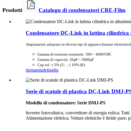
Prodotti
Catalogu di condensatori CRE-Film
Condensatore DC-Link in lattina cilindric
Ampiamente adupratu in diversi tipi di apparecchiature elettroniche
Gamma di tensione nominale: 500 ~ 4000VDC
Gamma di capacità: 20µF ~ 5600µF
Cap.tol: ± 5% (J）; ± 10% (K)
dumanda
dettagliu
Serie di scatule di plastica DC-Link DMJ-P
Modellu di condensatore: Serie DMJ-PS
Inverter fotovoltaicu, convertitore di energia eolica; Tutti 
Alimentazione elettrica; Vetture elettriche è ibride pure; p