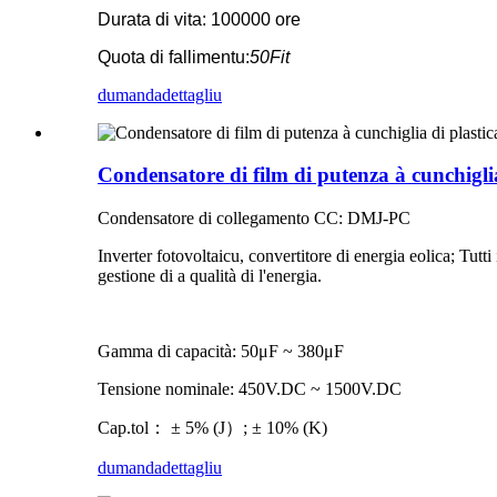
Durata di vita: 100000 ore
Quota di fallimentu:
50Fit
dumanda
dettagliu
Condensatore di film di putenza à cunchigli
Condensatore di collegamento CC: DMJ-PC
Inverter fotovoltaicu, convertitore di energia eolica; Tutti
gestione di a qualità di l'energia.
Gamma di capacità: 50μF ~ 380μF
Tensione nominale: 450V.DC ~ 1500V.DC
Cap.tol： ± 5% (J）; ± 10% (K)
dumanda
dettagliu