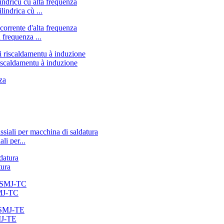
lindrica cù ...
 frequenza ...
riscaldamentu à induzione
li per...
tura
SMJ-TC
SMJ-TE