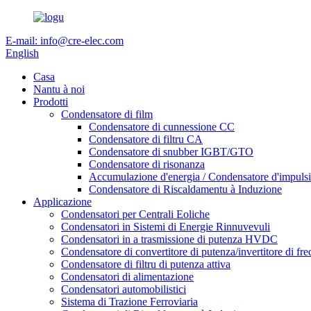
E-mail: info@cre-elec.com
English
Casa
Nantu à noi
Prodotti
Condensatore di film
Condensatore di cunnessione CC
Condensatore di filtru CA
Condensatore di snubber IGBT/GTO
Condensatore di risonanza
Accumulazione d'energia / Condensatore d'impulsi
Condensatore di Riscaldamentu à Induzione
Applicazione
Condensatori per Centrali Eoliche
Condensatori in Sistemi di Energie Rinnuvevuli
Condensatori in a trasmissione di putenza HVDC
Condensatore di convertitore di putenza/invertitore di fre
Condensatore di filtru di putenza attiva
Condensatori di alimentazione
Condensatori automobilistici
Sistema di Trazione Ferroviaria