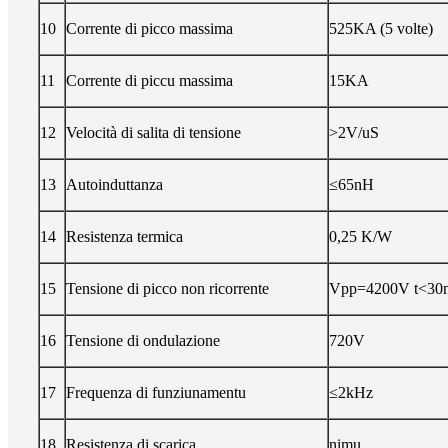
10
Corrente di picco massima
525KA (5 volte)
11
Corrente di piccu massima
15KA
12
Velocità di salita di tensione
>2V/uS
13
Autoinduttanza
≤65nH
14
Resistenza termica
0,25 K/W
15
Tensione di picco non ricorrente
Vpp=4200V t<30
16
Tensione di ondulazione
720V
17
Frequenza di funziunamentu
≤2kHz
18
Resistenza di scarica
nimu