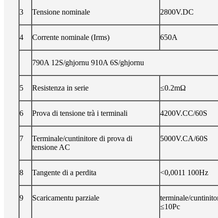
3
Tensione nominale
2800V.DC
4
Corrente nominale (Irms)
650A
790A 12S/ghjornu 910A 6S/ghjornu
5
Resistenza in serie
≤0.2mΩ
6
Prova di tensione trà i terminali
4200V.CC/60S
7
Terminale/cuntinitore di prova di
5000V.CA/60S
tensione AC
8
Tangente di a perdita
<0,0011 100Hz
9
Scaricamentu parziale
terminale/cuntinit
≤10Pc