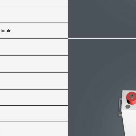
turale
2