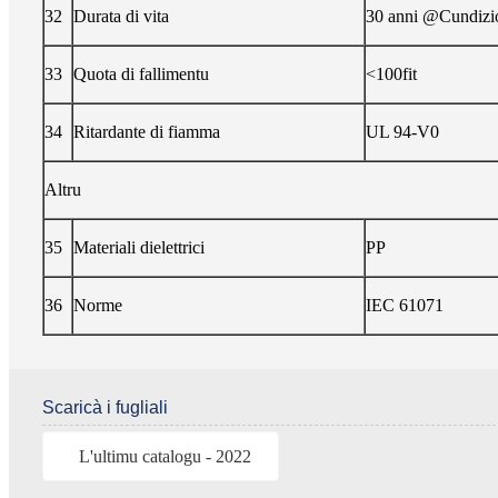
32
Durata di vita
30 anni @Cundizio
33
Quota di fallimentu
<100fit
34
Ritardante di fiamma
UL 94-V0
Altru
35
Materiali dielettrici
PP
36
Norme
IEC 61071
Scaricà i fugliali
L'ultimu catalogu - 2022