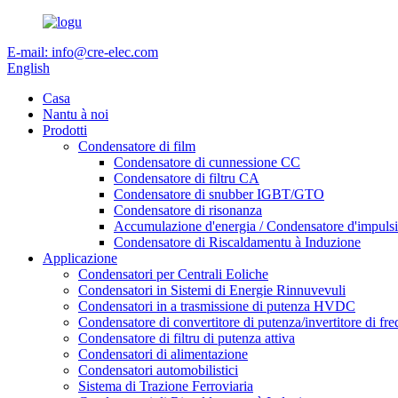
E-mail: info@cre-elec.com
English
Casa
Nantu à noi
Prodotti
Condensatore di film
Condensatore di cunnessione CC
Condensatore di filtru CA
Condensatore di snubber IGBT/GTO
Condensatore di risonanza
Accumulazione d'energia / Condensatore d'impulsi
Condensatore di Riscaldamentu à Induzione
Applicazione
Condensatori per Centrali Eoliche
Condensatori in Sistemi di Energie Rinnuvevuli
Condensatori in a trasmissione di putenza HVDC
Condensatore di convertitore di putenza/invertitore di fre
Condensatore di filtru di putenza attiva
Condensatori di alimentazione
Condensatori automobilistici
Sistema di Trazione Ferroviaria