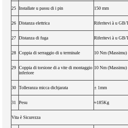
25
Installate u passu di i pin
150 mm
26
Distanza elettrica
Riferitevi à u GB
27
Distanza di fuga
Riferitevi à u GB
28
Coppia di serraggio di u terminale
10 Nm (Massimu)
29
Coppia di torsione di a vite di montaggio
10 Nm (Massimu)
inferiore
30
Tolleranza micca dichjarata
± 1mm
31
Pesu
≈185Kg
Vita è Sicurezza