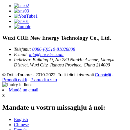
Wuxi CRE New Energy Technology Co., Ltd.
Telefunu:
0086-(0)510-81028808
E-mail:
info@cre-elec.com
Indirizzu:
Building D, No.789 NanHu Avenue, Liangxi
District, Wuxi City, Jiangsu Province, China 214000
© Dritti d'autore - 2010-2022: Tutti i diritti riservati.
Cunsiglii
-
Prodotti caldi
-
Pianu di u situ
Mandà un email
x
Mandate u vostru missaghju à noi:
English
Chinese
French