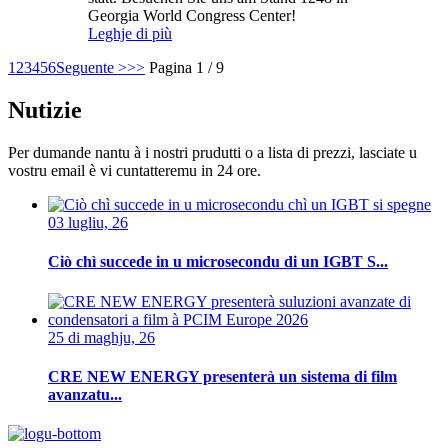
Georgia World Congress Center!
Leghje di più
1
2
3
4
5
6
Seguente >
>>
Pagina 1 / 9
Nutizie
Per dumande nantu à i nostri prudutti o a lista di prezzi, lasciate u
vostru email è vi cuntatteremu in 24 ore.
03 lugliu, 26
Ciò chì succede in u microsecondu di un IGBT S...
25 di maghju, 26
CRE NEW ENERGY presenterà un sistema di film
avanzatu...