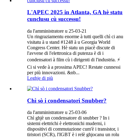
L'APEC 2025 in Atlanta, GA hè statu
cunclusu cù successu!
da l'amministratore u 25-03-21
Un ringraziamentu enorme à tutti quelli chì ci anu
visitatu à u stand #1248 à u Georgia World
Congress Center. Hè statu un piacè discute di
l'avvene di l'elettronica di putenza è di i
condensatori à film cù i dirigenti di l'industria. ⚡️
Ci si vede à a prossima APEC! Restate cunnessi
per più innovazioni. &nb...
Leghje di più
Chì sò i condensatori Snubber?
da l'amministratore u 25-03-06
Chì ghjè un condensatore di snubber ? In i
sistemi elettrichi è elettronichi muderni, i
dispositivi di commutazione cum'è i transistor, i
tiristori (SCR), l'IGBT è i relè ghjocanu un rolu