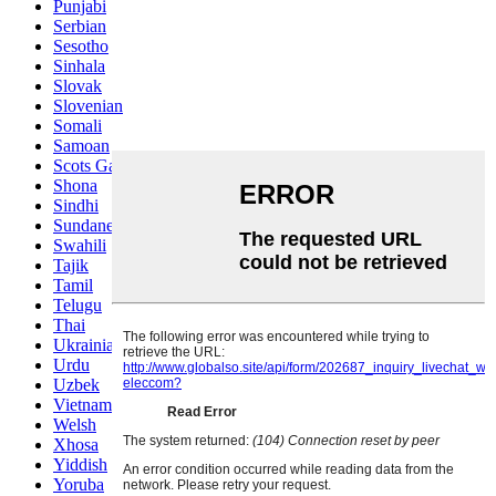
Punjabi
Serbian
Sesotho
Sinhala
Slovak
Slovenian
Somali
Samoan
Scots Gaelic
Shona
Sindhi
Sundanese
Swahili
Tajik
Tamil
Telugu
Thai
Ukrainian
Urdu
Uzbek
Vietnamese
Welsh
Xhosa
Yiddish
Yoruba