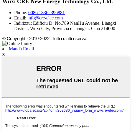
Wuxi CRE New Energy Technology Co., Ltd.
Phone:
0086 18362396881
Email:
info@cre-elec.com
Indirizzu:
Edificiu D, No.789 NanHu Avenue, Liangxi
District, Wuxi City, Provincia di Jiangsu, Cina 214000
© Copyright - 2010-2022: Tutti i diritti riservati.
Mandà Email
x