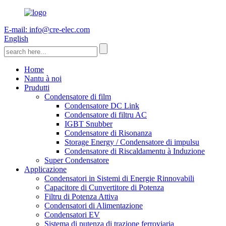
E-mail: info@cre-elec.com
English
Home
Nantu à noi
Prudutti
Condensatore di film
Condensatore DC Link
Condensatore di filtru AC
IGBT Snubber
Condensatore di Risonanza
Storage Energy / Condensatore di impulsu
Condensatore di Riscaldamentu à Induzione
Super Condensatore
Applicazione
Condensatori in Sistemi di Energie Rinnovabili
Capacitore di Cunvertitore di Potenza
Filtru di Potenza Attiva
Condensatori di Alimentazione
Condensatori EV
Sistema di putenza di trazione ferroviaria